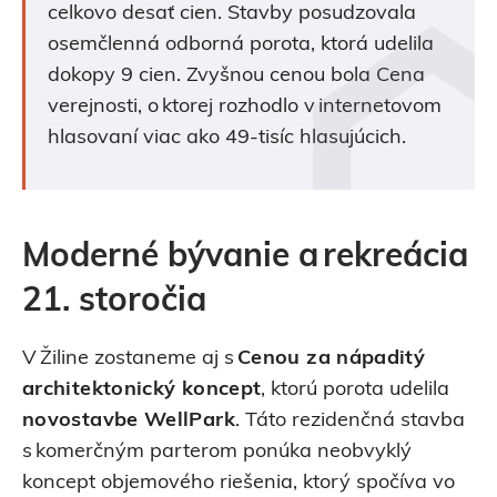
celkovo desať cien. Stavby posudzovala
osemčlenná odborná porota, ktorá udelila
dokopy 9 cien. Zvyšnou cenou bola Cena
verejnosti, o ktorej rozhodlo v internetovom
hlasovaní viac ako 49-tisíc hlasujúcich.
Moderné bývanie a rekreácia
21. storočia
V Žiline zostaneme aj s
Cenou za nápaditý
architektonický koncept
, ktorú porota udelila
novostavbe WellPark
. Táto rezidenčná stavba
s komerčným parterom ponúka neobvyklý
koncept objemového riešenia, ktorý spočíva vo