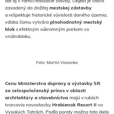
ale aj v rámci realizácie stavby. Objekt je citlivo
zasadený do zložitej
mestskej zástavby
a rešpektuje historické súvislosti daného územia,
vďaka čomu vytvára
plnohodnotný mestský
blok
s efektným súkromným parkom vo
vnútrobloku.
Foto: Martin Viazanko
Cenu Ministerstva dopravy a výstavby SR
za celospoločenský prínos v oblasti
architektúry a stavebníctva
majú v rukách
tvorcovia novostavby
Hrebienok Resort II
vo
Vysokých Tatrách. Podľa poroty možno toto dielo