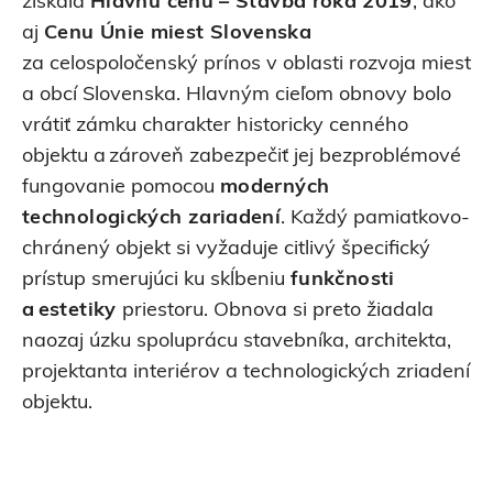
získala
Hlavnú cenu – Stavba roka 2019
, ako
aj
Cenu Únie miest Slovenska
za celospoločenský prínos v oblasti rozvoja miest
a obcí Slovenska. Hlavným cieľom obnovy bolo
vrátiť zámku charakter historicky cenného
objektu a zároveň zabezpečiť jej bezproblémové
fungovanie pomocou
moderných
technologických zariadení
. Každý pamiatkovo-
chránený objekt si vyžaduje citlivý špecifický
prístup smerujúci ku skĺbeniu
funkčnosti
a estetiky
priestoru. Obnova si preto žiadala
naozaj úzku spoluprácu stavebníka, architekta,
projektanta interiérov a technologických zriadení
objektu.