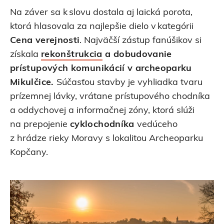
Na záver sa k slovu dostala aj laická porota,
ktorá hlasovala za najlepšie dielo v kategórii
Cena verejnosti
. Najväčší zástup fanúšikov si
získala
rekonštrukcia
a dobudovanie
prístupových komunikácií v archeoparku
Mikulčice.
Súčasťou stavby je vyhliadka tvaru
prízemnej lávky, vrátane prístupového chodníka
a oddychovej a informačnej zóny, ktorá slúži
na prepojenie
cyklochodníka
vedúceho
z hrádze rieky Moravy s lokalitou Archeoparku
Kopčany.