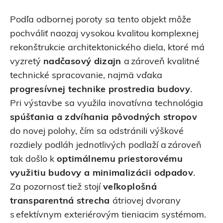
Podľa odbornej poroty sa tento objekt môže
pochváliť naozaj vysokou kvalitou komplexnej
rekonštrukcie architektonického diela, ktoré má
vyzretý
nadčasový dizajn
a zároveň kvalitné
technické spracovanie, najmä vďaka
progresívnej technike prostredia budovy
.
Pri výstavbe sa využila inovatívna technológia
spúšťania a zdvíhania pôvodných stropov
do novej polohy, čím sa odstránili výškové
rozdiely podláh jednotlivých podlaží a zároveň
tak došlo k
optimálnemu priestorovému
využitiu budovy a minimalizácii odpadov
.
Za pozornosť tiež stojí
veľkoplošná
transparentná strecha
átriovej dvorany
s efektívnym exteriérovým tieniacim systémom.