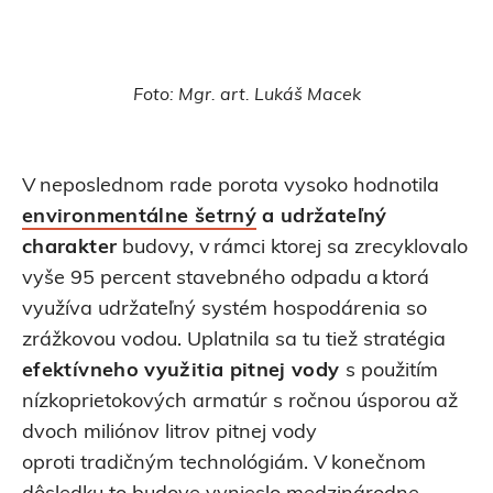
Foto: Mgr. art. Lukáš Macek
V neposlednom rade porota vysoko hodnotila
environmentálne šetrný
a udržateľný
charakter
budovy, v rámci ktorej sa zrecyklovalo
vyše 95 percent stavebného odpadu a ktorá
využíva udržateľný systém hospodárenia so
zrážkovou vodou. Uplatnila sa tu tiež stratégia
efektívneho využitia pitnej vody
s použitím
nízkoprietokových armatúr s ročnou úsporou až
dvoch miliónov litrov pitnej vody
oproti tradičným technológiám. V konečnom