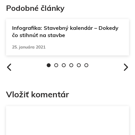
Podobné články
Ako stavať
Infografika: Stavebný kalendár – Dokedy
čo stihnúť na stavbe
25. januára 2021
Vložiť komentár
Komentár
Meno
Email