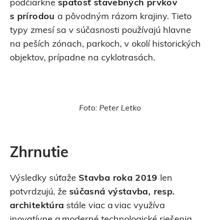
podčiarkne
spätosť stavebných prvkov
s prírodou
a pôvodným rázom krajiny. Tieto
typy zmesí sa v súčasnosti používajú hlavne
na peších zónach, parkoch, v okolí historických
objektov, prípadne na cyklotrasách.
Foto: Peter Letko
Zhrnutie
Výsledky súťaže
Stavba roka 2019
len
potvrdzujú, že
súčasná výstavba, resp.
architektúra
stále viac a viac využíva
inovatívne a moderné technologické riešenia.