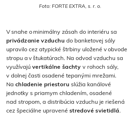
Foto: FORTE EXTRA, s. r. o.
V snahe o minimálny zásah do interiéru sa
privádzanie vzduchu
do banketovej sály
upravilo cez atypické štrbiny uložené v obvode
stropu a v štukatúrach. Na odvod vzduchu sa
využívajú
vertikálne šachty
v rohoch sály,
v dolnej časti osadené tepanými mrežami.
Na
chladenie priestoru
slúžia kanálové
jednotky s priamym chladením, osadené
nad stropom, a distribúcia vzduchu je riešená
cez špeciálne upravené
stredové svietidlá
.