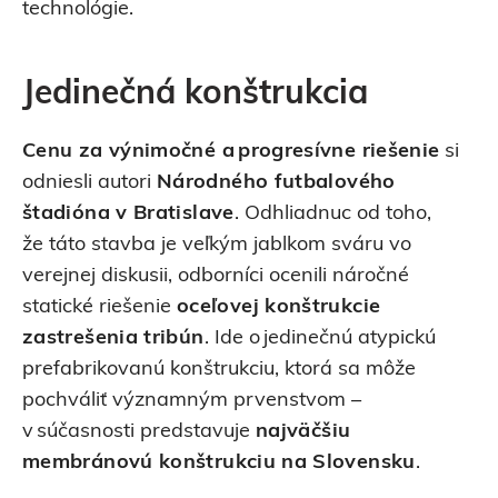
technológie.
Jedinečná konštrukcia
Cenu za výnimočné a progresívne riešenie
si
odniesli autori
Národného futbalového
štadióna v Bratislave
. Odhliadnuc od toho,
že táto stavba je veľkým jablkom sváru vo
verejnej diskusii, odborníci ocenili náročné
statické riešenie
oceľovej konštrukcie
zastrešenia tribún
. Ide o jedinečnú atypickú
prefabrikovanú konštrukciu, ktorá sa môže
pochváliť významným prvenstvom –
v súčasnosti predstavuje
najväčšiu
membránovú konštrukciu na Slovensku
.