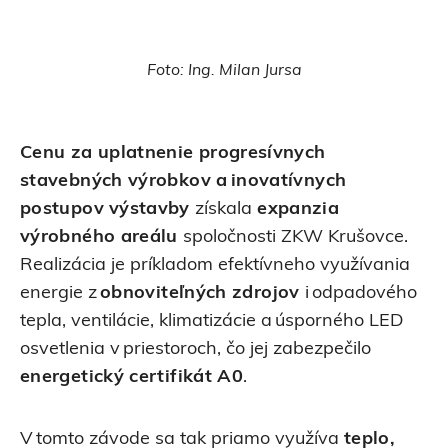
Foto: Ing. Milan Jursa
Cenu za uplatnenie progresívnych
stavebných výrobkov a inovatívnych
postupov
výstavby
získala
expanzia
výrobného areálu
spoločnosti ZKW Krušovce.
Realizácia je príkladom efektívneho využívania
energie z
obnoviteľných zdrojov
i odpadového
tepla, ventilácie, klimatizácie a úsporného LED
osvetlenia v priestoroch, čo jej zabezpečilo
energetický certifikát A0
.
V tomto závode sa tak priamo využíva
teplo,