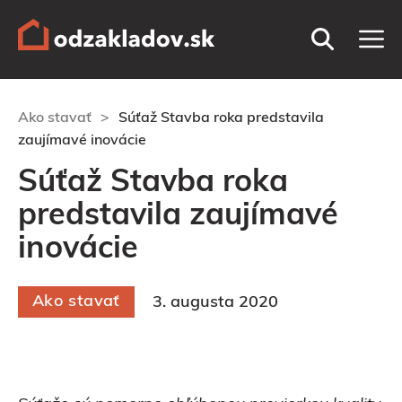
Preskočiť
M
na
obsah
Ako stavať
>
Súťaž Stavba roka predstavila
zaujímavé inovácie
Súťaž Stavba roka
predstavila zaujímavé
inovácie
Ako stavať
3. augusta 2020