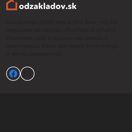
Stavby majú zložitý zrod a dlhý život – my ho
mapujeme od základov. Prečítajte si užitočné
informácie, rady a tipy pre vašu stavbu či
rekonštrukciu. Zistite ako stavať, šetriť energiu
a ako na papierovačky.
Facebook
Mail
Ochrana osobných údajov
Nastavenie súkromia
© 2019 - 2026 Od základov