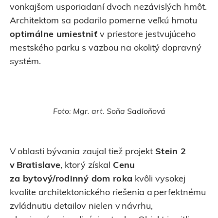
vonkajšom usporiadaní dvoch nezávislých hmôt.
Architektom sa podarilo pomerne veľkú hmotu
optimálne umiestniť
v priestore jestvujúceho
mestského parku s väzbou na okolitý dopravný
systém.
Foto: Mgr. art. Soňa Sadloňová
V oblasti bývania zaujal tiež projekt
Stein 2
v Bratislave
, ktorý získal
Cenu
za bytový/rodinný dom roka
kvôli vysokej
kvalite architektonického riešenia a perfektnému
zvládnutiu detailov nielen v návrhu,