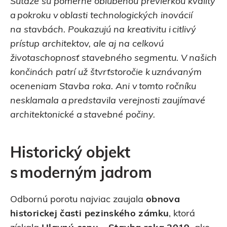
Súťaže sú pomerne obľúbenou previerkou kvality
a pokroku v oblasti technologických inovácií
na stavbách. Poukazujú na kreativitu i citlivý
prístup architektov, ale aj na celkovú
životaschopnosť stavebného segmentu. V našich
končinách patrí už štvrťstoročie k uznávaným
oceneniam Stavba roka. Ani v tomto ročníku
nesklamala a predstavila verejnosti zaujímavé
architektonické a stavebné počiny.
Historický objekt
s moderným jadrom
Odbornú porotu najviac zaujala
obnova
historickej časti pezinského zámku
, ktorá