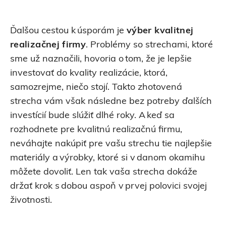
Ďalšou cestou k úsporám je
výber kvalitnej
realizačnej firmy
. Problémy so strechami, ktoré
sme už naznačili, hovoria o tom, že je lepšie
investovať do kvality realizácie, ktorá,
samozrejme, niečo stojí. Takto zhotovená
strecha vám však následne bez potreby ďalších
investícií bude slúžiť dlhé roky. A keď sa
rozhodnete pre kvalitnú realizačnú firmu,
neváhajte nakúpiť pre vašu strechu tie najlepšie
materiály a výrobky, ktoré si v danom okamihu
môžete dovoliť. Len tak vaša strecha dokáže
držať krok s dobou aspoň v prvej polovici svojej
životnosti.