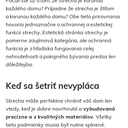
Počuli ste už o tom, že strecha je korunou
každého domu? Prípadne že strecha je štítom
a korunou každého domu? Obe tieto prirovnania
hovoria jednoznačne o ochrannej a estetickej
funkcii strechy. Estetická stránka strechy je
pomerne zaujímavá kategória, ale ochranná
funkcia je z hľadiska fungovania celej
nehnuteľnosti a pokojného bývania predsa len
dôležitejšia.
Keď sa šetriť nevypláca
Strecha môže perfektne chrániť váš dom len
vtedy, keď je dobre navrhnutá a
vybudovaná
precízne a z kvalitných materiálov
. Všetky
tieto podmienky musia byť nutne splnené.