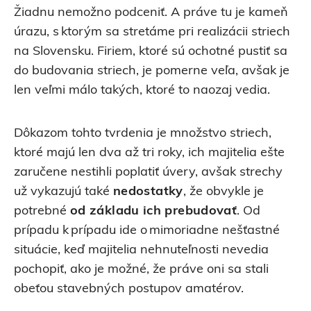
Žiadnu nemožno podceniť. A práve tu je kameň
úrazu, s ktorým sa stretáme pri realizácii striech
na Slovensku. Firiem, ktoré sú ochotné pustiť sa
do budovania striech, je pomerne veľa, avšak je
len veľmi málo takých, ktoré to naozaj vedia.
Dôkazom tohto tvrdenia je množstvo striech,
ktoré majú len dva až tri roky, ich majitelia ešte
zaručene nestihli poplatiť úvery, avšak strechy
už vykazujú také
nedostatky
, že obvykle je
potrebné
od základu ich prebudovať
. Od
prípadu k prípadu ide o mimoriadne nešťastné
situácie, keď majitelia nehnuteľnosti nevedia
pochopiť, ako je možné, že práve oni sa stali
obeťou stavebných postupov amatérov.