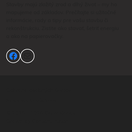
Stavby majú zložitý zrod a dlhý život – my ho
mapujeme od základov. Prečítajte si užitočné
informácie, rady a tipy pre vašu stavbu či
rekonštrukciu. Zistite ako stavať, šetriť energiu
a ako na papierovačky.
Facebook
Mail
Ochrana osobných údajov
Nastavenie súkromia
© 2019 - 2026 Od základov
Grown by
ContentFruiter