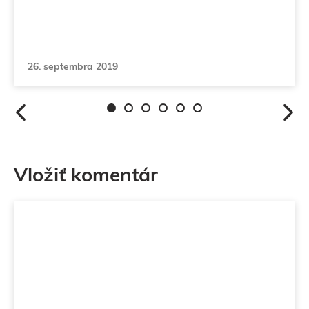
26. septembra 2019
Vložiť komentár
Komentár
Meno
Email