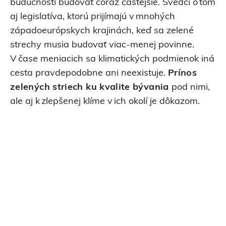
budúcnosti budovať čoraz častejšie. Svedčí o tom
aj legislatíva, ktorú prijímajú v mnohých
západoeurópskych krajinách, keď sa zelené
strechy musia budovať viac-menej povinne.
V čase meniacich sa klimatických podmienok iná
cesta pravdepodobne ani neexistuje.
Prínos
zelených striech ku kvalite bývania
pod nimi,
ale aj k zlepšenej klíme v ich okolí je dôkazom.