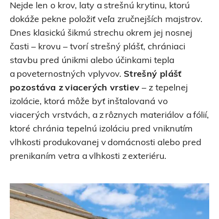
Nejde len o krov, laty a strešnú krytinu, ktorú
dokáže pekne položiť veľa zručnejších majstrov.
Dnes klasickú šikmú strechu okrem jej nosnej
časti – krovu – tvorí strešný plášť, chrániaci
stavbu pred únikmi alebo účinkami tepla
a poveternostných vplyvov.
Strešný plášť
pozostáva z viacerých vrstiev
– z tepelnej
izolácie, ktorá môže byť inštalovaná vo
viacerých vrstvách, a z rôznych materiálov a fólií,
ktoré chránia tepelnú izoláciu pred vniknutím
vlhkosti produkovanej v domácnosti alebo pred
prenikaním vetra a vlhkosti z exteriéru.