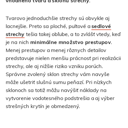
vhodného tvaru a sklonu strechy
.
Tvarovo jednoduchšie strechy sú obvykle aj
lacnejšie. Preto sa ploché, pultové a
sedlové
strechy
tešia takej obľube, a to zvlášť vtedy, keď
je na nich
minimálne množstvo prestupov
.
Menej prestupov a menej rôznych detailov
predstavuje nielen menšiu prácnosť pri realizácii
strechy, ale aj nižšie riziko vzniku porúch.
Správne zvolený sklon strechy vám navyše
môže ušetriť slušnú sumu peňazí. Pri nízkych
sklonoch sa totiž môžu navýšiť náklady na
vytvorenie vodotesného podstrešia a aj výber
strešných krytín je obmedzený.