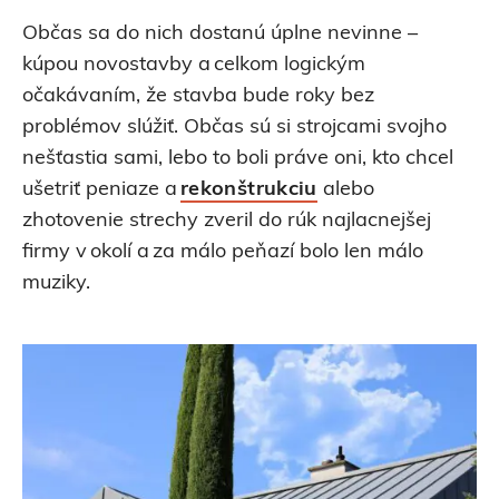
Občas sa do nich dostanú úplne nevinne –
kúpou novostavby a celkom logickým
očakávaním, že stavba bude roky bez
problémov slúžiť. Občas sú si strojcami svojho
nešťastia sami, lebo to boli práve oni, kto chcel
ušetriť peniaze a
rekonštrukciu
alebo
zhotovenie strechy zveril do rúk najlacnejšej
firmy v okolí a za málo peňazí bolo len málo
muziky.