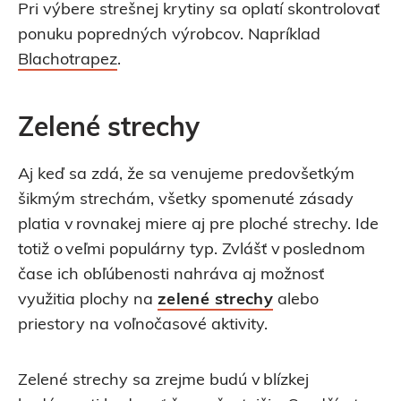
Pri výbere strešnej krytiny sa oplatí skontrolovať
ponuku popredných výrobcov. Napríklad
Blachotrapez
.
Zelené strechy
Aj keď sa zdá, že sa venujeme predovšetkým
šikmým strechám, všetky spomenuté zásady
platia v rovnakej miere aj pre ploché strechy. Ide
totiž o veľmi populárny typ. Zvlášť v poslednom
čase ich obľúbenosti nahráva aj možnosť
využitia plochy na
zelené strechy
alebo
priestory na voľnočasové aktivity.
Zelené strechy sa zrejme budú v blízkej