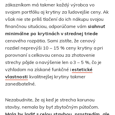
zákazníkom má takmer každý výrobca vo
svojom portfóliu aj krytiny za ľudovejšie ceny. Ak
však nie ste príliš tlačení do ich nákupu svojou
finančnou situáciou, odporúčame vám
siahnuť
minimálne po krytinách v strednej triede
cenového rozpätia. Sami zistíte, že cenový
rozdiel neprevýši 10 – 15 % ceny krytiny a pri
porovnaní s celkovou cenou za zhotovenie
strechy pôjde o navýšenie len o 3 – 5 %, čo je
vzhľadom na získané funkčné i
estetické
vlastnosti
kvalitnejšej krytiny takmer
zanedbateľné.
Nezabudnite, že aj keď je strecha korunou
stavby, nemala by byť zbytočným pútačom.
Mala by ladiť s celou stavbou, prostredím, ale