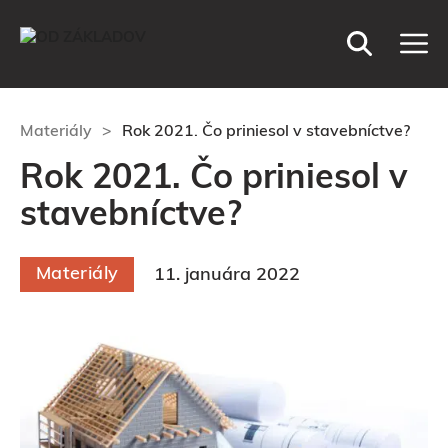
Preskočiť
M
na
obsah
Materiály
>
Rok 2021. Čo priniesol v stavebníctve?
Rok 2021. Čo priniesol v
stavebníctve?
Materiály
11. januára 2022