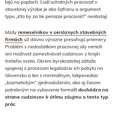
bijú na poplach. Ľudí ochotných pracovať v
stavebnej výrobe je ako šafranu a argument
typu „Kto by za tie peniaze pracoval?“ neobstojí.
Mzdy
remeselníkov v serióznych stavebných
firmách
už dávno výrazne presahujú priemery.
Problém s nedostatkom pracovnej sily nerieši
ani možnosť zamestnávať cudzincov z krajín
tretieho sveta. Okrem byrokratickej záťaže
spojenej s procesom legalizácie ich pobytu na
Slovensku a len s minimálnym, takpovediac
„kozmetickým“ zjednodušením, ako aj časom
potrebným na vybavenie formalít
dochádza na
strane cudzincov k útlmu záujmu o tento typ
prác
.