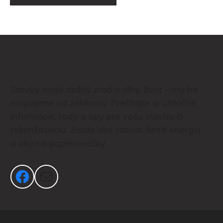
Stavby majú zložitý zrod a dlhý život – my ho
mapujeme od základov. Prečítajte si užitočné
informácie, rady a tipy pre vašu stavbu či
rekonštrukciu. Zistite ako stavať, šetriť energiu
a ako na papierovačky.
Facebook
Mail