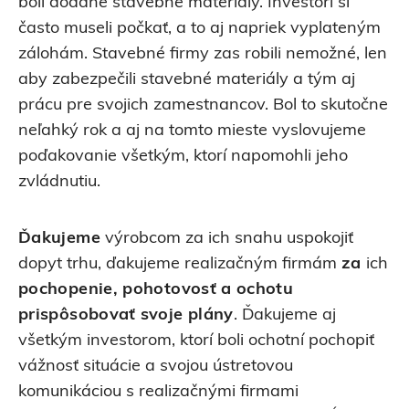
boli dodané stavebné materiály. Investori si
často museli počkať, a to aj napriek vyplateným
zálohám. Stavebné firmy zas robili nemožné, len
aby zabezpečili stavebné materiály a tým aj
prácu pre svojich zamestnancov. Bol to skutočne
neľahký rok a aj na tomto mieste vyslovujeme
poďakovanie všetkým, ktorí napomohli jeho
zvládnutiu.
Ďakujeme
výrobcom za ich snahu uspokojiť
dopyt trhu, ďakujeme realizačným firmám
za
ich
pochopenie, pohotovosť a ochotu
prispôsobovať
svoje plány
. Ďakujeme aj
všetkým investorom, ktorí boli ochotní pochopiť
vážnosť situácie a svojou ústretovou
komunikáciou s realizačnými firmami