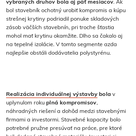
vybraných druhov bola aj päť mesiacov
. Ak
bol stavebník ochotný urobiť kompromis a kúpu
strešnej krytiny podriadil ponuke skladových
zásob väčších stavebnín, pri troche šťastia
mohol mať krytinu okamžite. Dlho sa čakalo aj
na tepelné izolácie. V tomto segmente azda
najlepšie obstáli dodávatelia polystyrénu.
Realizácia individuálnej výstavby
bola
v
uplynulom roku
plná kompromisov
,
náhradných riešení a dohôd medzi stavebnými
firmami a investormi. Stavebné kapacity bolo
potrebné pružne presúvať na práce, pre ktoré