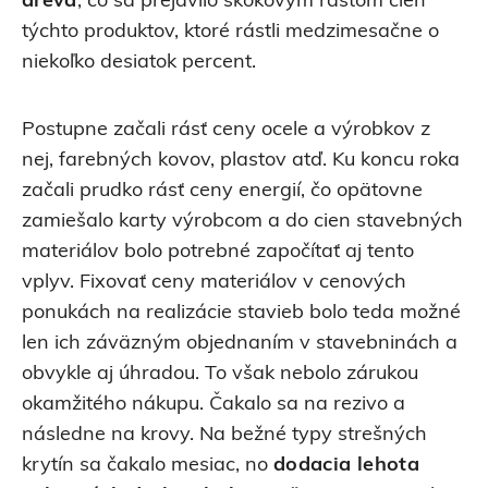
dreva
, čo sa prejavilo skokovým rastom cien
týchto produktov, ktoré rástli medzimesačne o
niekoľko desiatok percent.
Postupne začali rásť ceny ocele a výrobkov z
nej, farebných kovov, plastov atď. Ku koncu roka
začali prudko rásť ceny energií, čo opätovne
zamiešalo karty výrobcom a do cien stavebných
materiálov bolo potrebné započítať aj tento
vplyv. Fixovať ceny materiálov v cenových
ponukách na realizácie stavieb bolo teda možné
len ich záväzným objednaním v stavebninách a
obvykle aj úhradou. To však nebolo zárukou
okamžitého nákupu. Čakalo sa na rezivo a
následne na krovy. Na bežné typy strešných
krytín sa čakalo mesiac, no
dodacia lehota