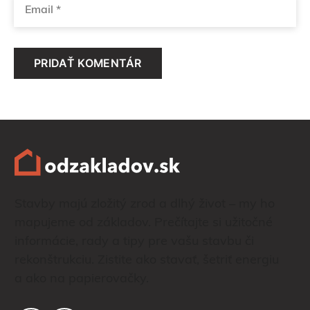
Stavby majú zložitý zrod a dlhý život – my ho
mapujeme od základov. Prečítajte si užitočné
informácie, rady a tipy pre vašu stavbu či
rekonštrukciu. Zistite ako stavať, šetriť energiu
a ako na papierovačky.