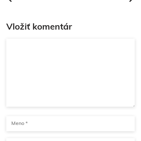
Vložiť komentár
Komentár
Meno
Email