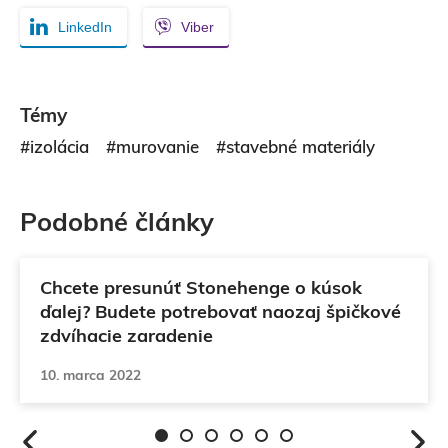
LinkedIn
Viber
Témy
#izolácia
#murovanie
#stavebné materiály
Podobné články
Materiály
Chcete presunúť Stonehenge o kúsok
ďalej? Budete potrebovať naozaj špičkové
zdvíhacie zaradenie
10. marca 2022