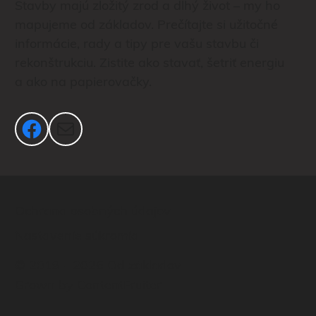
Stavby majú zložitý zrod a dlhý život – my ho
mapujeme od základov. Prečítajte si užitočné
informácie, rady a tipy pre vašu stavbu či
rekonštrukciu. Zistite ako stavať, šetriť energiu
a ako na papierovačky.
Facebook
Mail
Ochrana osobných údajov
Nastavenie súkromia
© 2019 - 2026 Od základov
Grown by
ContentFruiter