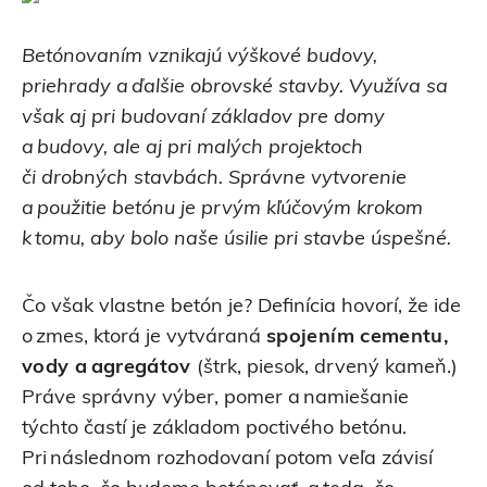
Betónovaním vznikajú výškové budovy,
priehrady a ďalšie obrovské stavby. Využíva sa
však aj pri budovaní základov pre domy
a budovy, ale aj pri malých projektoch
či drobných stavbách. Správne vytvorenie
a použitie betónu je prvým kľúčovým krokom
k tomu, aby bolo naše úsilie pri stavbe úspešné.
Čo však vlastne betón je? Definícia hovorí, že ide
o zmes, ktorá je vytváraná
spojením cementu,
vody a agregátov
(štrk, piesok, drvený kameň.)
Práve správny výber, pomer a namiešanie
týchto častí je základom poctivého betónu.
Pri následnom rozhodovaní potom veľa závisí