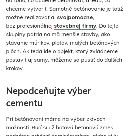
od toho, čo budeme betónovať, a teda, čo
chceme vytvoriť. Samotné betónovanie je totiž
možné realizovať aj
svojpomocne
,
bez profesionálnej
stavebnej firmy
. Do tejto
skupiny patria najmä menšie stavby, ako
stavanie múrikov, plotov, malých betónových
plôch. Ak teda ide o objekt, ktorý zvládneme
postaviť aj samy, môžeme sa pustiť do ďalších
krokov.
Nepodceňujte výber
cementu
Pri betónovaní máme na výber z dvoch
možností. Buď si už hotovú betónovú zmes