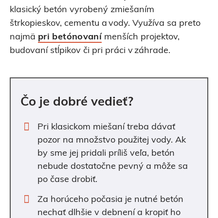
klasický betón vyrobený zmiešaním
štrkopieskov, cementu a vody. Využíva sa preto
najmä
pri betónovaní
menších projektov,
budovaní stĺpikov či pri práci v záhrade.
Čo je dobré vedieť?
Pri klasickom miešaní treba dávať
pozor na množstvo použitej vody. Ak
by sme jej pridali príliš veľa, betón
nebude dostatočne pevný a môže sa
po čase drobiť.
Za horúceho počasia je nutné betón
nechať dlhšie v debnení a kropiť ho