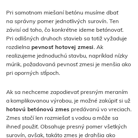
Pri samotnom miešaní betónu musíme dbať
na správny pomer jednotlivých surovín. Ten
závisí od toho, čo konkrétne ideme betónovať.
Pri odlišných druhoch stavieb sa totiž vyžaduje
rozdielna
pevnosť hotovej zmesi
. Ak
realizujeme jednoduchú stavbu, napríklad nízky
múrik, požadovaná pevnosť zmesi je menšia ako
pri oporných stĺpoch.
Ak sa nechceme zapodievať presným meraním
a komplikovanou výrobou, je možné zakúpiť si už
hotovú betónovú zmes
predávanú vo vreciach.
Zmes stačí len rozmiešať s vodou a môže sa
ihneď použiť. Obsahuje presný pomer všetkých
surovín, avšak, takáto zmes je drahšia ako