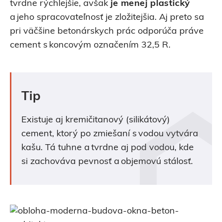
tvrdne rýchlejšie, avšak
je menej plastický
a jeho spracovateľnosť je zložitejšia. Aj preto sa
pri väčšine betonárskych prác odporúča práve
cement s koncovým označením 32,5 R.
Tip
Existuje aj kremičitanový (silikátový)
cement, ktorý po zmiešaní s vodou vytvára
kašu. Tá tuhne a tvrdne aj pod vodou, kde
si zachováva pevnosť a objemovú stálosť.