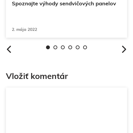
Spoznajte výhody sendvičových panelov
2. mája 2022
Vložiť komentár
Komentár
Meno
Email