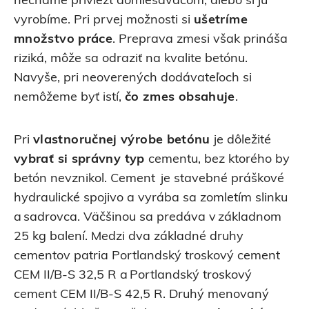
necháme priviezť domiešavačom, alebo si ju
vyrobíme. Pri prvej možnosti si
ušetríme
množstvo práce
. Preprava zmesi však prináša
riziká, môže sa odraziť na kvalite betónu.
Navyše, pri neoverených dodávateľoch si
nemôžeme byť istí,
čo zmes obsahuje
.
Pri
vlastnoručnej výrobe betónu
je dôležité
vybrať si správny typ
cementu, bez ktorého by
betón nevznikol. Cement je stavebné práškové
hydraulické spojivo a vyrába sa zomletím slinku
a sadrovca. Väčšinou sa predáva v základnom
25 kg balení. Medzi dva základné druhy
cementov patria Portlandský troskový cement
CEM II/B-S 32,5 R a Portlandský troskový
cement CEM II/B-S 42,5 R. Druhý menovaný