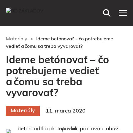
Preskočiť
M
na
obsah
Materiály
>
Ideme betónovať – čo potrebujeme
vedieť a čomu sa treba vyvarovať?
Ideme betónovať – čo
potrebujeme vedieť
a čomu sa treba
vyvarovať?
Materiály
11. marca 2020