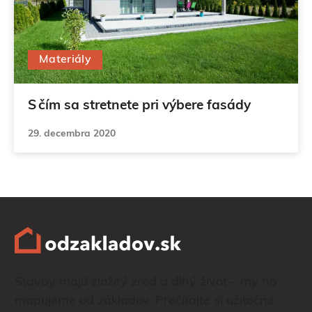
Materiály
S čím sa stretnete pri výbere fasády
29. decembra 2020
Stavby majú zložitý zrod a dlhý život – my ho
mapujeme od základov. Prečítajte si užitočné