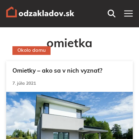
Preskočiť
M
na
obsah
omietka
Okolo domu
Omietky – ako sa v nich vyznať?
7. júla 2021