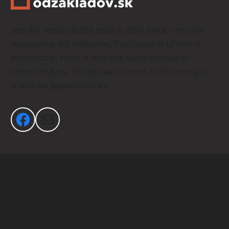
Stavby majú zložitý zrod a dlhý život – my ho
mapujeme od základov. Prečítajte si užitočné
informácie, rady a tipy pre vašu stavbu či
rekonštrukciu. Zistite ako stavať, šetriť energiu
a ako na papierovačky.
Facebook
Mail
Ochrana osobných údajov
Nastavenie súkromia
© 2019 - 2026 Od základov