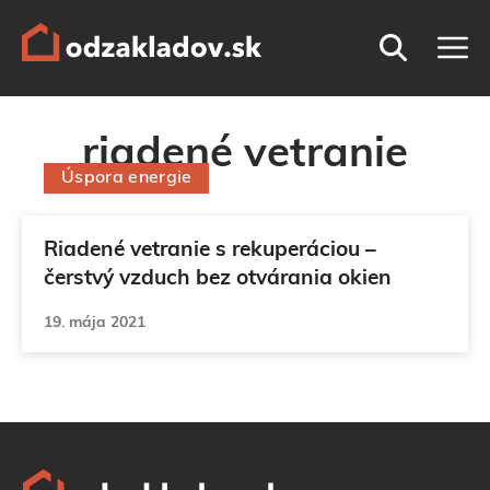
Preskočiť
M
na
obsah
riadené vetranie
Úspora energie
Riadené vetranie s rekuperáciou –
čerstvý vzduch bez otvárania okien
19. mája 2021