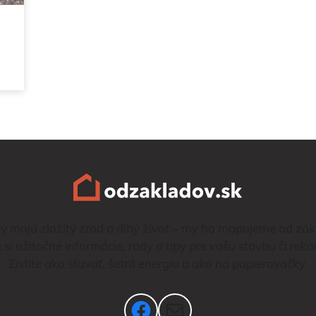
y majú zložitý zrod a dlhý život – my ho mapujeme od zák
e si užitočné informácie, rady a tipy pre vašu stavbu či reko
Zistite ako stavať, šetriť energiu a ako na papierovačky.
Facebook
Mail