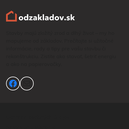
Stavby majú zložitý zrod a dlhý život – my ho
mapujeme od základov. Prečítajte si užitočné
informácie, rady a tipy pre vašu stavbu či
rekonštrukciu. Zistite ako stavať, šetriť energiu
a ako na papierovačky.
Facebook
Mail
Ochrana osobných údajov
Nastavenie súkromia