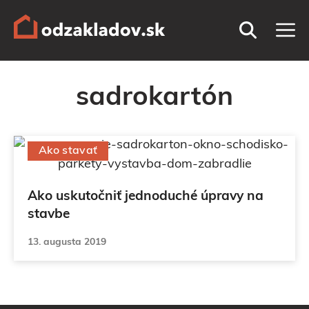
Preskočiť
M
na
obsah
sadrokartón
Ako stavať
Ako uskutočniť jednoduché úpravy na
stavbe
13. augusta 2019