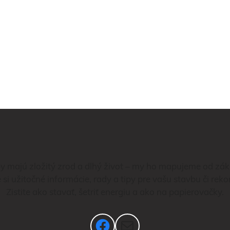
y majú zložitý zrod a dlhý život – my ho mapujeme od zák
e si užitočné informácie, rady a tipy pre vašu stavbu či reko
Zistite ako stavať, šetriť energiu a ako na papierovačky.
Facebook
Mail