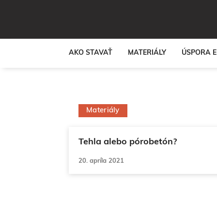
Preskočiť
na
obsah
AKO STAVAŤ
MATERIÁLY
ÚSPORA E
Materiály
Tehla alebo pórobetón?
20. apríla 2021