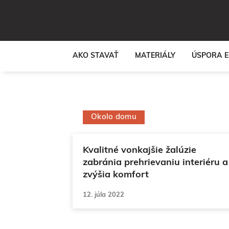
Preskočiť
na
obsah
AKO STAVAŤ
MATERIÁLY
ÚSPORA E
Okolo domu
Kvalitné vonkajšie žalúzie
zabránia prehrievaniu interiéru a
zvýšia komfort
12. júla 2022