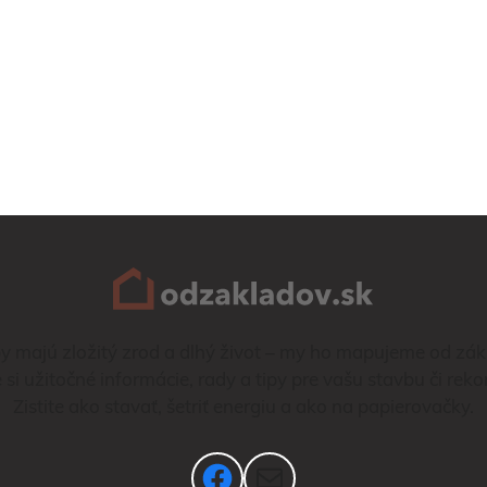
y majú zložitý zrod a dlhý život – my ho mapujeme od zák
e si užitočné informácie, rady a tipy pre vašu stavbu či reko
Zistite ako stavať, šetriť energiu a ako na papierovačky.
Facebook
Mail