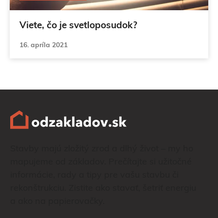
Viete, čo je svetloposudok?
16. apríla 2021
Stavby majú zložitý zrod a dlhý život – my ho
mapujeme od základov. Prečítajte si užitočné
informácie, rady a tipy pre vašu stavbu či
rekonštrukciu. Zistite ako stavať, šetriť energiu
a ako na papierovačky.