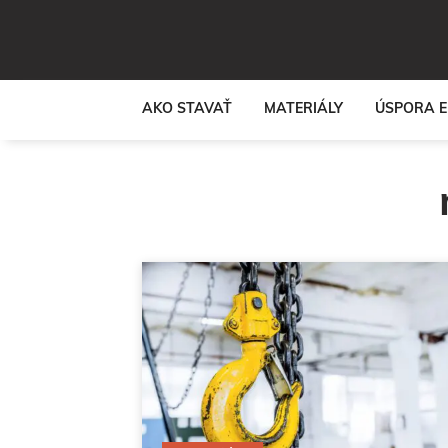
Preskočiť
na
obsah
AKO STAVAŤ
MATERIÁLY
ÚSPORA E