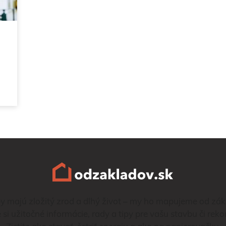
y majú zložitý zrod a dlhý život – my ho mapujeme od zák
e si užitočné informácie, rady a tipy pre vašu stavbu či reko