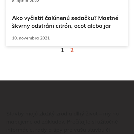
8. apríla 2022
Ako vyčistiť čalúnenú sedačku? Mastné
škvrny odstráni citrón, ocot alebo jar
10. novembra 2021
Stránka
Stránka
1
2
Stavby majú zložitý zrod a dlhý život – my ho
mapujeme od základov. Prečítajte si užitočné
informácie, rady a tipy pre vašu stavbu či