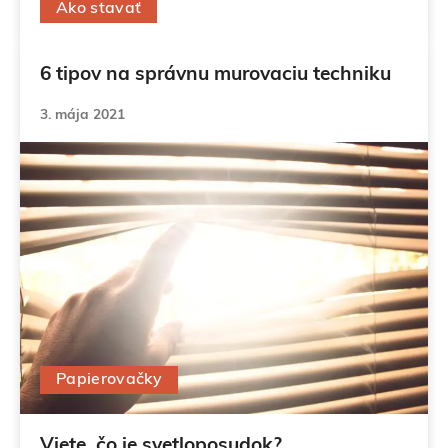
Ako stavať
11. mája 2021
6 tipov na správnu murovaciu techniku
3. mája 2021
Papierovačky
Viete, čo je svetloposudok?