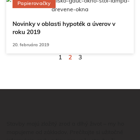
Papierovačky
Novinky v oblasti hypoték a úverov v
roku 2019
20. februára 2019
Stránka
Stránka
Stránka
1
2
3
Stavby majú zložitý zrod a dlhý život – my ho
mapujeme od základov. Prečítajte si užitočné