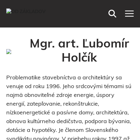
Preskočiť
M
na
obsah
Mgr. art. Ľubomír
Holčík
Problematike stavebníctva a architektúry sa
venuje od roku 1996. Jeho srdcovými témami sú
najmä obnoviteľné zdroje energie, úspory
energií, zatepľovanie, rekonštrukcie,
nízkoenergetické a pasívne domy, architektúra,
obnova kultúrneho dedičstva, podpora bývania,
dotácie a hypotéky. Je členom Slovenského
syndikátu novinárov. V priebehu rokov 1997 až